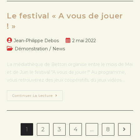
Le festival « A vous de jouer
! »
Jean-Philippe Debos
2 mai 2022
Démonstration
/
News
La médiathèque de Betton organise entre le mois de Mai
et de Juin le festival "A vous de jouer !" Au programme,
vous retrouverez des jeux coopératifs, du jeux vidéos…
Continuer La Lecture
1
2
3
4
…
8