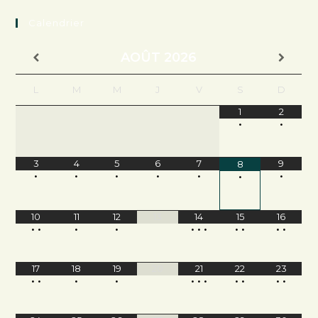
Calendrier
AOÛT
2026
L
M
M
J
V
S
D
1
2
•
•
3
4
5
6
7
9
8
•
•
•
•
•
•
•
10
11
12
13
14
15
16
•
•
•
•
•
•
•
•
•
•
•
17
18
19
20
21
22
23
•
•
•
•
•
•
•
•
•
•
•