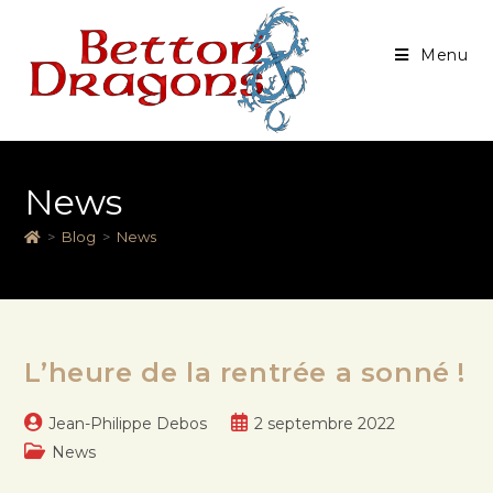
Menu
News
>
Blog
>
News
L’heure de la rentrée a sonné !
Jean-Philippe Debos
2 septembre 2022
News