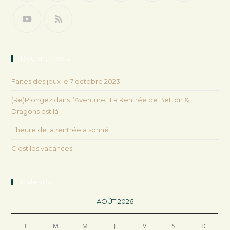
Recent Posts
Faites des jeux le 7 octobre 2023
(Re)Plongez dans l’Aventure : La Rentrée de Betton &
Dragons est là !
L’heure de la rentrée a sonné !
C’est les vacances
Calendar
AOÛT 2026
L
M
M
J
V
S
D