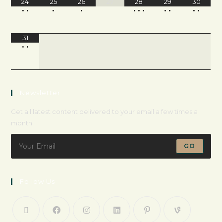
24
25
26
27
28
29
30
•
•
•
•
•
•
•
•
•
•
•
31
•
•
Newsletter
Get all latest content delivered to your email a few times a
month.
GO
Follow Us