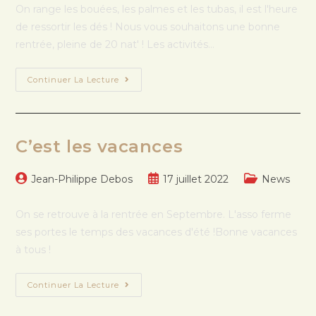
On range les bouées, les palmes et les tubas, il est l'heure
de ressortir les dés ! Nous vous souhaitons une bonne
rentrée, pleine de 20 nat' ! Les activités…
Continuer La Lecture
C’est les vacances
Jean-Philippe Debos
17 juillet 2022
News
On se retrouve à la rentrée en Septembre. L'asso ferme
ses portes le temps des vacances d'été !Bonne vacances
à tous !
Continuer La Lecture