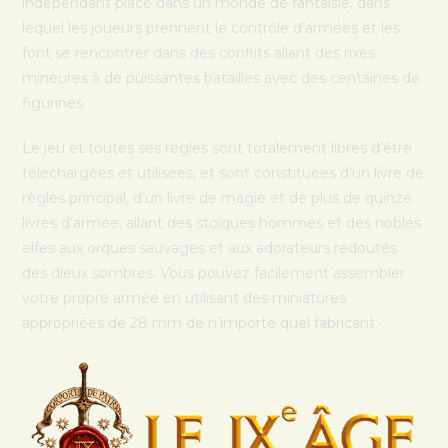
indépendant placé dans un monde de fantaisie, dans
lequel les joueurs prennent le contrôle d’armées et les
font se rencontrer dans des conflits allant des rixes
mineures à de puissantes batailles avec des centaines de
figurines.
Le jeu et toutes ses règles sont totalement libres d’être
téléchargées et utilisées, et sont constituées d’un livre de
règles principal, d’un livre de magie et de plus de quinze
livres d’armée, allant des stoïques hommes et des nobles
elfes aux orques sauvages et aux adorateurs redoutés
des dieux sombres. Vous pouvez facilement assembler
votre propre armée en utilisant des miniatures
appropriées de 28 mm de n’importe quel fabricant.