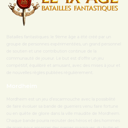
Batailles fantastiques: le 9ème âge a été créé par un
groupe de personnes expérimentées, un grand personnel
de soutien et une contribution continue de la
communauté de joueur. Le but est d’offrir un jeu
compétitif, équilibré et amusant, avec des mises à jour et
de nouvelles règles publiées régulièrement.
Mordheim
Mordheim est un jeu d’escarmouche avec la possibilité
de faire évoluer sa bande de guerriers venu faire fortune
ou en quête de gloire dans la ville maudite de Mordheim.
Chaque bande pourra recruter des héros et des hommes
de main pour amasser des pierres magiques, du butin et