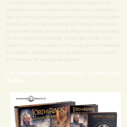
remodeler les Royaumes Mortels à son image, et les
transformer en un empire bien ordonné où n’existeraient
que des serfs soumis à sa volonté. Dressés face à lui dans
le fracas du tonnerre, les Stormcast Eternals, champions
célestes de l’Ordre, sont prêts à affronter la menace dans
un choc épique pour décider du sort du monde. C’est
l’aube d’une ère nouvelle, promesse de guerre incessante
aux batailles dantesques, une époque riche en héros et
en monstres. Tel est l’Âge de Sigmar!
Le Seigneur des Anneaux : la terre du
milieu