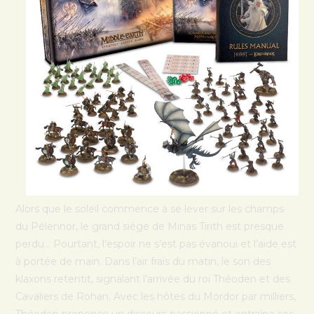
Alors que le soleil commence à se lever sur les champs
du Pélennor, le grand siège de Minas Tirith est presque
perdu… Pourtant, l’espoir ne s’est pas évanoui et l’aide est
à portée de main. Dans l’air frais du matin, le son des
klaxons retentit, signalant l’arrivée du roi Théoden et des
Cavaliers de Rohan. Avec les hôtes du Mordor par milliers,