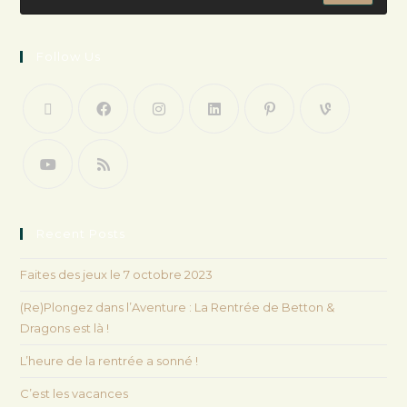
Follow Us
Recent Posts
Faites des jeux le 7 octobre 2023
(Re)Plongez dans l’Aventure : La Rentrée de Betton &
Dragons est là !
L’heure de la rentrée a sonné !
C’est les vacances