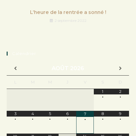
L’heure de la rentrée a sonné !
2 septembre 2022
Calendrier
AOÛT
2026
L
M
M
J
V
S
D
1
2
•
•
3
4
5
6
8
9
7
•
•
•
•
•
•
•