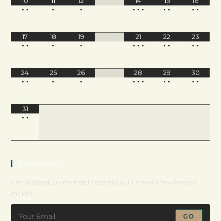
10
11
12
13
14
15
16
•
•
•
•
•
•
•
•
•
•
•
17
18
19
20
21
22
23
•
•
•
•
•
•
•
•
•
•
•
24
25
26
27
28
29
30
•
•
•
•
•
•
•
•
•
•
•
31
•
•
Newsletter
Get all latest content delivered to your email a few times a
month.
GO