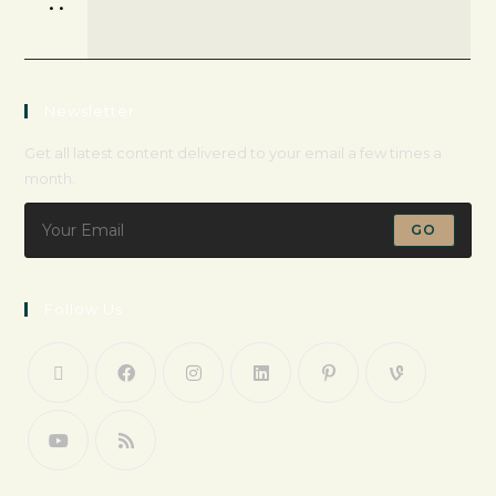
•
•
Newsletter
Get all latest content delivered to your email a few times a
month.
GO
Follow Us