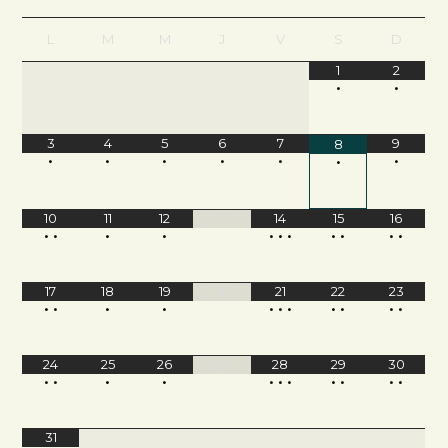
L
M
M
J
V
S
D
1
2
•
•
3
4
5
6
7
9
8
•
•
•
•
•
•
•
10
11
12
13
14
15
16
•
•
•
•
•
•
•
•
•
•
•
17
18
19
20
21
22
23
•
•
•
•
•
•
•
•
•
•
•
24
25
26
27
28
29
30
•
•
•
•
•
•
•
•
•
•
•
31