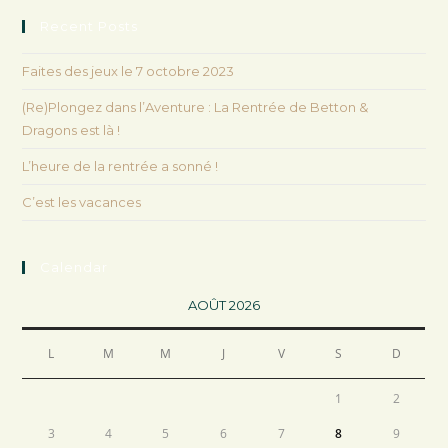
Recent Posts
Faites des jeux le 7 octobre 2023
(Re)Plongez dans l’Aventure : La Rentrée de Betton &
Dragons est là !
L’heure de la rentrée a sonné !
C’est les vacances
Calendar
AOÛT 2026
L
M
M
J
V
S
D
1
2
3
4
5
6
7
8
9