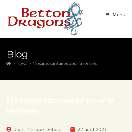
Menu
Blog
>
News
>
Mesures sanitaires pour la rentrée
Mesures sanitaires pour la
rentrée
Jean-Philippe Debos
27 août 2021