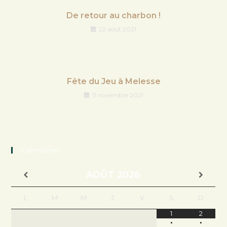
De retour au charbon !
22 août 2021
Fête du Jeu à Melesse
11 novembre 2021
Calendrier
AOÛT
2026
L
M
M
J
V
S
D
1
2
•
•