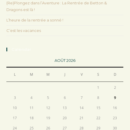
(Re)Plongez dans l’Aventure : La Rentrée de Betton &
Dragons est là !
L’heure de la rentrée a sonné !
C’est les vacances
Calendar
AOÛT 2026
L
M
M
J
V
S
D
1
2
3
4
5
6
7
8
9
10
11
12
13
14
15
16
17
18
19
20
21
22
23
24
25
26
27
28
29
30