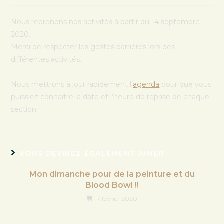
Nous reprenons nos activités à partir du 14 septembre
2020.
Merci de respecter les gestes barrières lors des
différentes activités.
Nous mettrons à jour rapidement l’
agenda
pour que vous
puissiez connaitre la date et l’heure de reprise de chaque
section
VOUS DEVRIEZ ÉGALEMENT AIMER
Mon dimanche pour de la peinture et du
Blood Bowl !!
17 février 2020