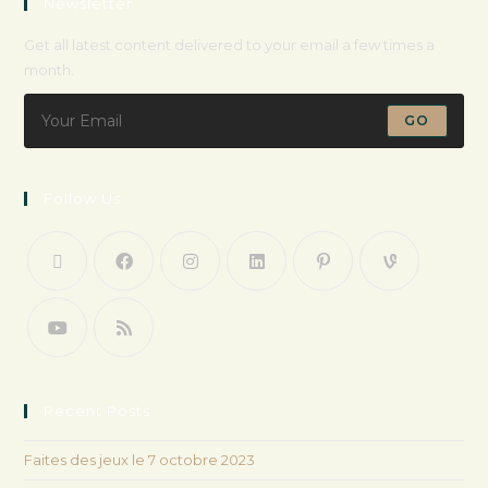
Newsletter
Get all latest content delivered to your email a few times a
month.
GO
Follow Us
Recent Posts
Faites des jeux le 7 octobre 2023